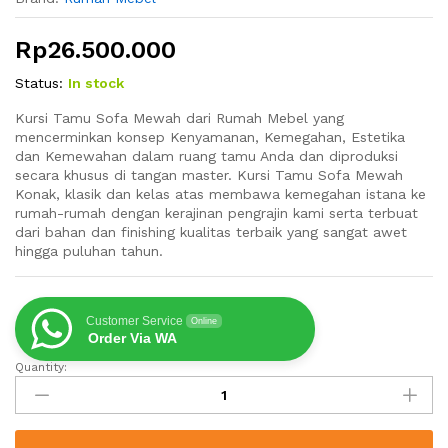
Rp
26.500.000
Status:
In stock
Kursi Tamu Sofa Mewah dari Rumah Mebel yang
mencerminkan konsep Kenyamanan, Kemegahan, Estetika
dan Kemewahan dalam ruang tamu Anda dan diproduksi
secara khusus di tangan master. Kursi Tamu Sofa Mewah
Konak, klasik dan kelas atas membawa kemegahan istana ke
rumah-rumah dengan kerajinan pengrajin kami serta terbuat
dari bahan dan finishing kualitas terbaik yang sangat awet
hingga puluhan tahun.
Customer Service
Online
Order Via WA
Quantity:
Kursi
Tamu
Sofa
Mewah