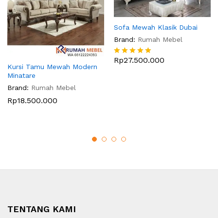
Sofa Mewah Klasik Dubai
Brand:
Rumah Mebel
Rp
27.500.000
Dinilai
Kursi Tamu Mewah Modern
5
Minatare
dari 5
Brand:
Rumah Mebel
Rp
18.500.000
TENTANG KAMI