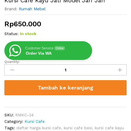
Kursi Cafe Kayu Jati Model Jari Jari
Brand:
Rumah Mebel
Rp
650.000
Status:
In stock
Customer Service
Online
Order Via WA
Quantity:
Kursi
Cafe
Kayu
Jati
Tambah ke keranjang
Model
Jari
Jari
quantity
SKU:
RMKC-34
Category:
Kursi Cafe
Tags:
daftar harga kursi cafe
,
kursi cafe besi
,
kursi cafe kayu