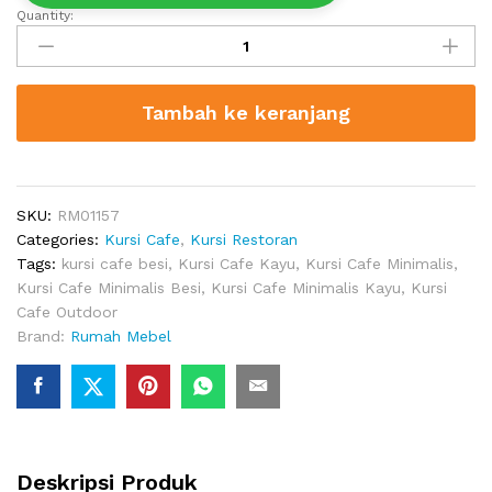
Quantity:
Kursi
Cafe
Kayu
Jati
Tambah ke keranjang
Klasik
Terbaru
quantity
SKU:
RM01157
Categories:
Kursi Cafe
,
Kursi Restoran
Tags:
kursi cafe besi
,
Kursi Cafe Kayu
,
Kursi Cafe Minimalis
,
Kursi Cafe Minimalis Besi
,
Kursi Cafe Minimalis Kayu
,
Kursi
Cafe Outdoor
Brand:
Rumah Mebel
Deskripsi Produk