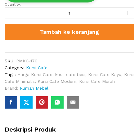
Quantity:
Kursi
Cafe
Besi
Holly
Tambah ke keranjang
quantity
SKU:
RMKC-170
Category:
Kursi Cafe
Tags:
Harga Kursi Cafe
,
kursi cafe besi
,
Kursi Cafe Kayu
,
Kursi
Cafe Minimalis
,
Kursi Cafe Modern
,
Kursi Cafe Murah
Brand:
Rumah Mebel
Deskripsi Produk