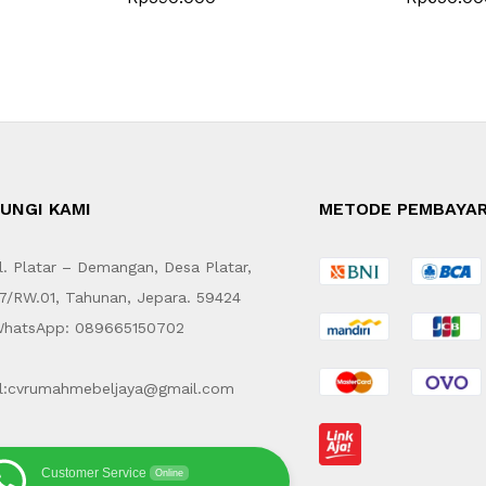
UNGI KAMI
METODE PEMBAYA
. Platar – Demangan, Desa Platar,
7/RW.01, Tahunan, Jepara. 59424
hatsApp: 089665150702
l:cvrumahmebeljaya@gmail.com
Customer Service
Online