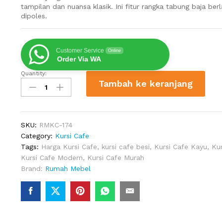
tampilan dan nuansa klasik. Ini fitur rangka tabung baja ber
dipoles.
Customer Service
Online
Order Via WA
Quantity:
Kursi
Tambah ke keranjang
Cafe
Besi
Anyaman
Rotan
SKU:
RMKC-174
quantity
Category:
Kursi Cafe
Tags:
Harga Kursi Cafe
,
kursi cafe besi
,
Kursi Cafe Kayu
,
Kur
Kursi Cafe Modern
,
Kursi Cafe Murah
Brand:
Rumah Mebel