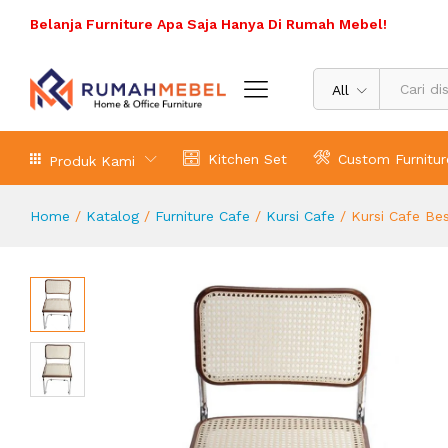
Kursi Cafe Besi Anyaman Rotan
Belanja Furniture Apa Saja Hanya Di Rumah Mebel!
Deskripsi Produk
Spesifikasi Produk
Ulasa
All
Kitchen Set
Custom Furnitur
Produk Kami
Home
/
Katalog
/
Furniture Cafe
/
Kursi Cafe
/
Kursi Cafe Be