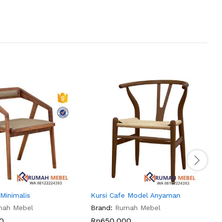
 Minimalis
Kursi Cafe Model Anyaman
K
mah Mebel
Brand:
Rumah Mebel
B
0
Rp
650.000