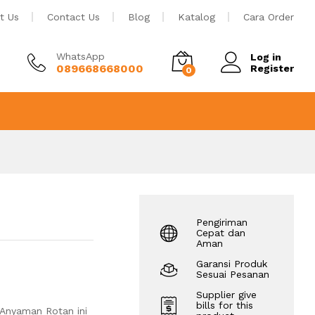
Rp
1.350.000
Tambah ke keranjang
t Us
Contact Us
Blog
Katalog
Cara Order
WhatsApp
Log in
089668668000
Register
0
Pengiriman
Cepat dan
Aman
Garansi Produk
Sesuai Pesanan
Supplier give
bills for this
 Anyaman Rotan ini