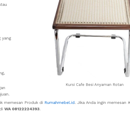
atau
g yang
ng,
Kursi Cafe Besi Anyaman Rotan
gan
juan.
uk memesan Produk di
Rumahmebel.id
. Jika Anda ingin memesan
K
 di
WA 08122224393
.