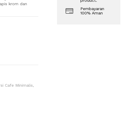
product.
lapis krom dan
Pembayaran
100% Aman
si Cafe Minimalis
,