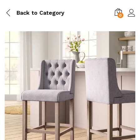
Back to
Category
0