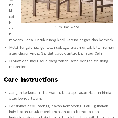
ng
kl
asi
k
Kursi Bar Waco
da
n
modern. Ideal untuk ruang kecil karena ringan dan kompak
Multi-fungsional: gunakan sebagai aksen untuk bilah rumah
atau dapur Anda. Sangat cocok untuk Bar atau Cafe
Dibuat dari kayu solid yang tahan lama dengan finishing
melamine.
Care Instructions
Jangan terkena air berwarna, bara api, asam/bahan kimia
atau benda tajam.
Bersihkan debu menggunakan kemoceng. Lalu, gunakan
kain basah untuk membersihkan area bernoda dan
keringkan dengan kain bersih. Untuk hasil terbaik, bersihkan