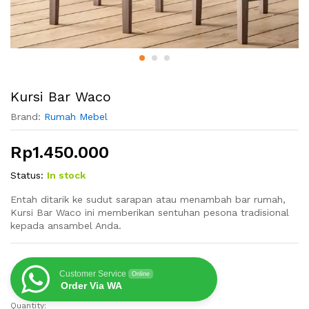
Kursi Bar Waco
Brand:
Rumah Mebel
Rp
1.450.000
Status:
In stock
Entah ditarik ke sudut sarapan atau menambah bar rumah,
Kursi Bar Waco ini memberikan sentuhan pesona tradisional
kepada ansambel Anda.
Customer Service
Online
Order Via WA
Quantity:
Kursi