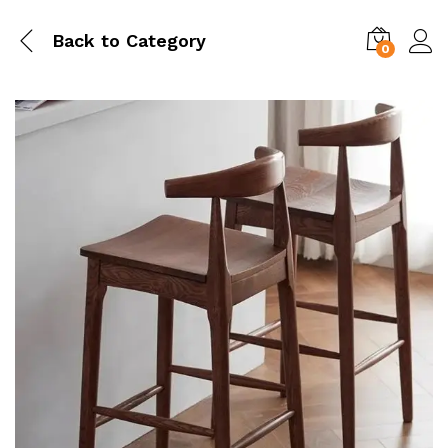
Back to
Category
0