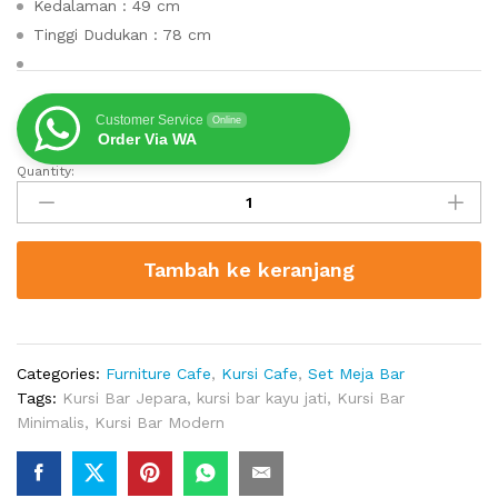
Kedalaman : 49 cm
Tinggi Dudukan : 78 cm
Customer Service
Online
Order Via WA
Quantity:
Kursi
Bar
Kayu
Jati
Tambah ke keranjang
Minimalis
Jepara
quantity
Categories:
Furniture Cafe
,
Kursi Cafe
,
Set Meja Bar
Tags:
Kursi Bar Jepara
,
kursi bar kayu jati
,
Kursi Bar
Minimalis
,
Kursi Bar Modern