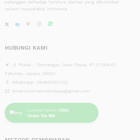
pelanggan terhadap furniture idaman yang dibutuhkan
seluruh masyarakat Indonesia.
HUBUNGI KAMI
Jl. Platar – Demangan, Desa Platar, RT.07/RW.01,
Tahunan, Jepara. 59424
WhatsApp: 089665150702
email:cvrumahmebeljaya@gmail.com
Customer Service
Online
Order Via WA
METODE PEMBAYARAN