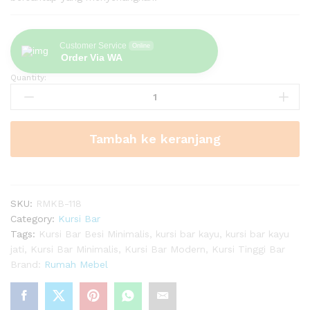
Customer Service
Online
Order Via WA
Quantity:
Kursi
Bar
Holyoke
quantity
Tambah ke keranjang
SKU:
RMKB-118
Category:
Kursi Bar
Tags:
Kursi Bar Besi Minimalis
,
kursi bar kayu
,
kursi bar kayu
jati
,
Kursi Bar Minimalis
,
Kursi Bar Modern
,
Kursi Tinggi Bar
Brand:
Rumah Mebel