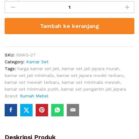
Set
Minimalis
Modern
Tambah ke keranjang
quantity
SKU:
RMKS-27
Category:
Kamar Set
Tags:
harga kamar set jati
,
kamar set jati jepara murah
,
kamar set jati minimalis
,
kamar set jepara model terbaru
,
kamar set mewah terbaru
,
kamar set minimalis mewah
,
kamar set minimalis putih
,
kamar set pengantin jati jepara
Brand:
Rumah Mebel
Deskripsi Produk