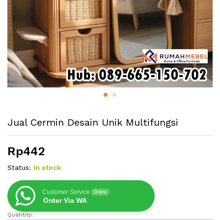
Jual Cermin Desain Unik Multifungsi
Rp
442
Status:
In stock
Customer Service
Online
Order Via WA
Quantity:
Jual