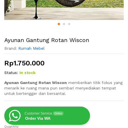
Ayunan Gantung Rotan Wiscon
Brand:
Rumah Mebel
Rp
1.750.000
Status:
In stock
Ayunan Gantung Rotan Wiscon
memberikan titik fokus yang
menarik ke ruang mana pun sembari menyediakan tempat
untuk bertengger dan bersantai.
Customer Service
Online
Order Via WA
Quantity:
Ayunan