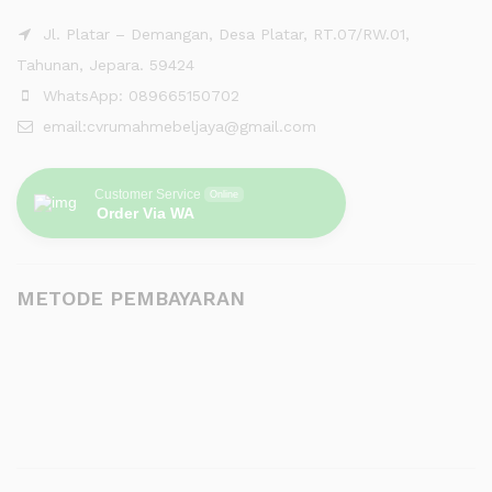
Jl. Platar – Demangan, Desa Platar, RT.07/RW.01,
Tahunan, Jepara. 59424
WhatsApp: 089665150702
email:cvrumahmebeljaya@gmail.com
Customer Service
Online
Order Via WA
METODE PEMBAYARAN