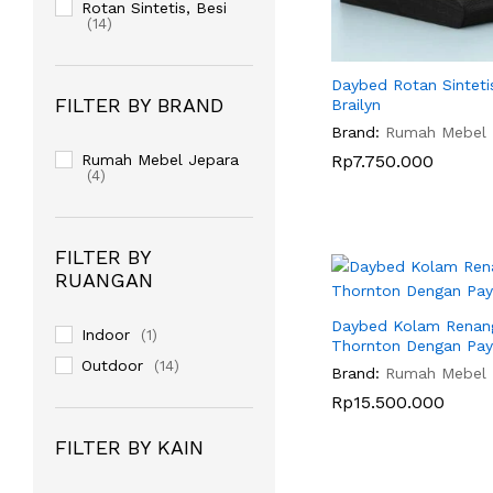
Rotan Sintetis, Besi
(14)
Daybed Rotan Sintet
FILTER BY BRAND
Brailyn
Brand:
Rumah Mebel
Rumah Mebel Jepara
Rp
Rp
7.750.000
7.750.000
(4)
FILTER BY
RUANGAN
Daybed Kolam Renan
Indoor
(1)
Thornton Dengan Pa
Outdoor
(14)
Brand:
Rumah Mebel
Rp
Rp
15.500.000
15.500.000
FILTER BY KAIN