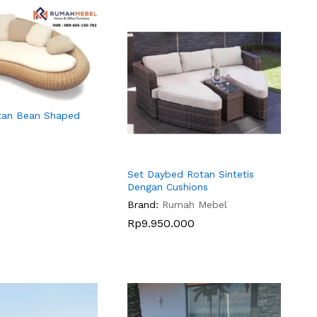
tan Bean Shaped
Set Daybed Rotan Sintetis
Dengan Cushions
Brand:
Rumah Mebel
Rp
Rp
9.950.000
9.950.000