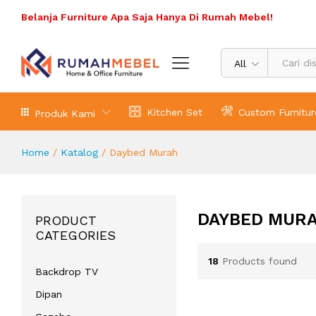
Belanja Furniture Apa Saja Hanya Di Rumah Mebel!
All
Kitchen Set
Custom Furnitur
Produk Kami
Home
/
Katalog
/
Daybed Murah
DAYBED MUR
PRODUCT
CATEGORIES
18
Products found
Backdrop TV
Dipan