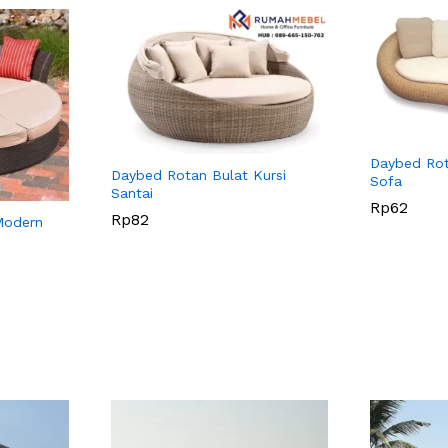
Daybed Ro
Daybed Rotan Bulat Kursi
Sofa
Santai
Rp
Rp
62
62
Rp
Rp
82
82
Modern