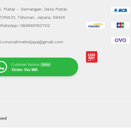
. Platar – Demangan, Desa Platar,
7/RW.01, Tahunan, Jepara. 59424
hatsApp: 089665150702
l:cvrumahmebeljaya@gmail.com
Customer Service
Online
Order Via WA
rved