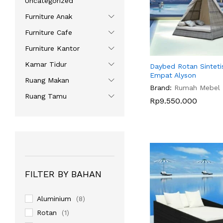
Uncategorized
Furniture Anak
Furniture Cafe
Furniture Kantor
Kamar Tidur
Daybed Rotan Sinteti
Empat Alyson
Ruang Makan
Brand:
Rumah Mebel
Ruang Tamu
Rp
Rp
9.550.000
9.550.000
FILTER BY BAHAN
Aluminium
(8)
Rotan
(1)