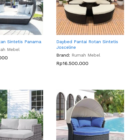
an Sintetis Panama
Daybed Pantai Rotan Sintetis
Josceline
ah Mebel
Brand:
Rumah Mebel
000
000
Rp
Rp
16.500.000
16.500.000