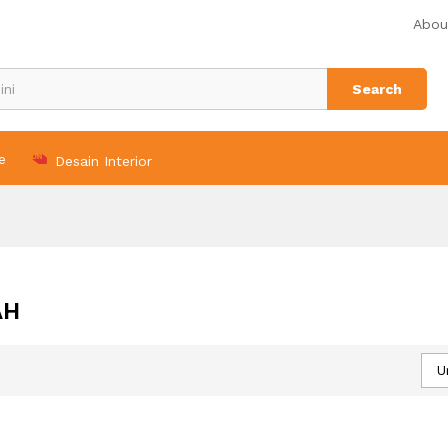
Abou
Search
e
Desain Interior
AH
U