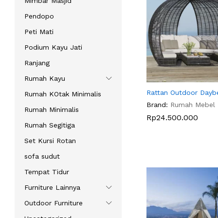
Mimbar Masjid
Pendopo
Peti Mati
Podium Kayu Jati
Ranjang
Rumah Kayu
Rattan Outdoor Dayb
Rumah KOtak Minimalis
Brand:
Rumah Mebel
Rumah Minimalis
Rp
Rp
24.500.000
24.500.000
Rumah Segitiga
Set Kursi Rotan
sofa sudut
Tempat Tidur
Furniture Lainnya
Outdoor Furniture