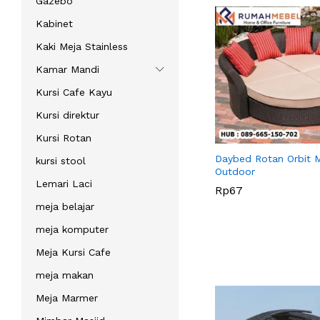
Gazebo
Kabinet
Kaki Meja Stainless
Kamar Mandi
Kursi Cafe Kayu
Kursi direktur
Kursi Rotan
Daybed Rotan Orbit 
kursi stool
Outdoor
Lemari Laci
Rp
Rp
67
67
meja belajar
meja komputer
Meja Kursi Cafe
meja makan
Meja Marmer