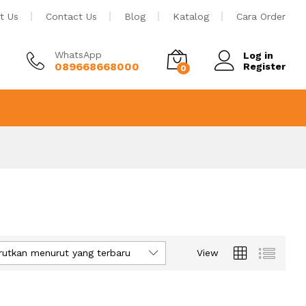
t Us
Contact Us
Blog
Katalog
Cara Order
WhatsApp
Log in
089668668000
Register
0
rutkan menurut yang terbaru
View