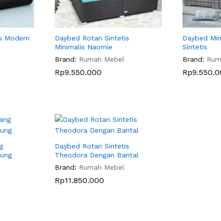
is Modern
Daybed Rotan Sintetis
Daybed Min
Minimalis Naomie
Sintetis
Brand:
Rumah Mebel
Brand:
Rum
Rp
Rp
9.550.000
9.550.000
Rp
Rp
9.550.
9.550.
g
Daybed Rotan Sintetis
yung
Theodora Dengan Bantal
Brand:
Rumah Mebel
Rp
Rp
11.850.000
11.850.000