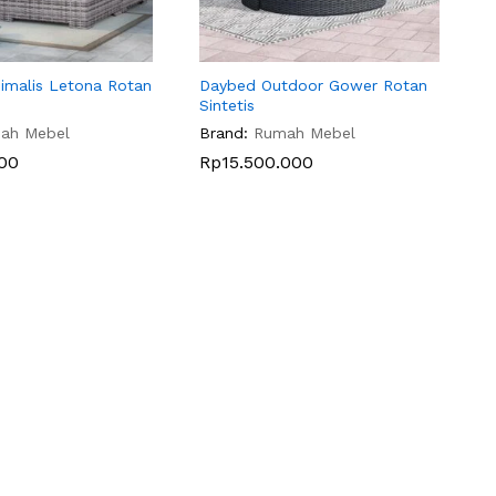
imalis Letona Rotan
Daybed Outdoor Gower Rotan
Sintetis
ah Mebel
Brand:
Rumah Mebel
000
000
Rp
Rp
15.500.000
15.500.000