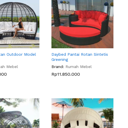
tan Outdoor Model
Daybed Pantai Rotan Sintetis
Greening
ah Mebel
Brand:
Rumah Mebel
000
000
Rp
Rp
11.850.000
11.850.000